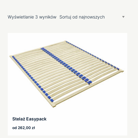
Jak wybrać idealny stelaż?
Tradycja i naturalność – stelaż
Wyświetlanie 3 wyników
drewniany do łóżka
Nowoczesność w sypialni – stelaże
elektryczne
Przede wszystkim komfort!
Stelaż Easypack
od
262,00
zł