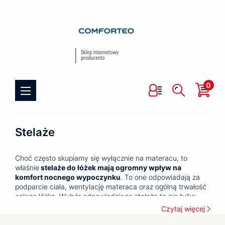
0
Stelaże
Choć często skupiamy się wyłącznie na materacu, to
właśnie
stelaże do łóżek mają ogromny wpływ na
komfort nocnego wypoczynku
. To one odpowiadają za
podparcie ciała, wentylację materaca oraz ogólną trwałość
całego łóżka. Wybór odpowiedniego stelaża to nie tylko
kwestia wygody, ale również zdrowia i codziennego
Czytaj więcej
samopoczucia.