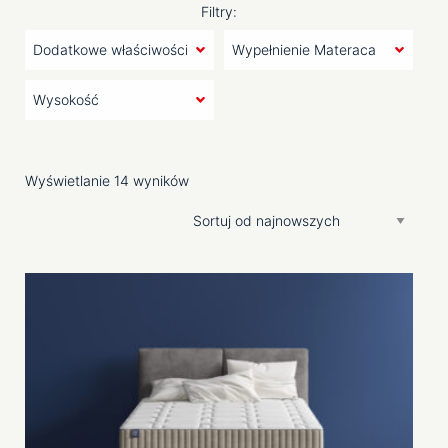
Filtry:
Dlaczego warto wybrać materac o
twardości H4?
H4 materac w ofercie Comforteo
Materace H4 a inne twardości –
który wybrać?
Wyświetlanie 14 wyników
Komfort w sypialni z Comforteo