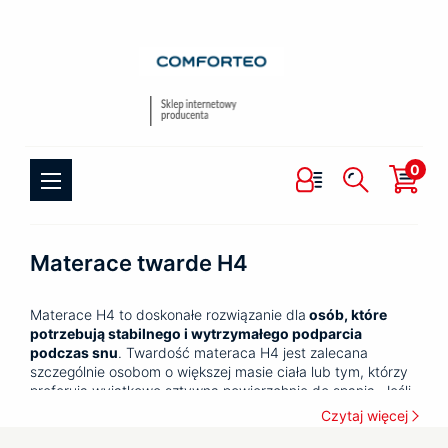
0
Materace twarde H4
Materace H4 to doskonałe rozwiązanie dla
osób, które
potrzebują stabilnego i wytrzymałego podparcia
podczas snu
. Twardość materaca H4 jest zalecana
szczególnie osobom o większej masie ciała lub tym, którzy
preferują wyjątkowo sztywną powierzchnię do spania. Jeśli
cenisz sobie trwałość i komfort, a jednocześnie zależy Ci na
Czytaj więcej
zdrowym ułożeniu kręgosłupa, bardzo twardy materac to
wybór, który spełni Twoje oczekiwania.