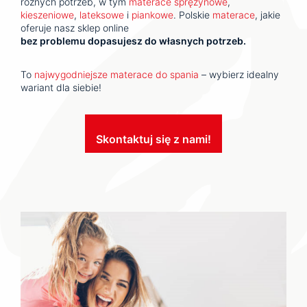
różnych potrzeb, w tym
materace sprężynowe
,
kieszeniowe
,
lateksowe
i
piankowe
. Polskie
materace
, jakie
oferuje nasz sklep online
bez problemu dopasujesz do własnych potrzeb.
To
najwygodniejsze materace do spania
– wybierz idealny
wariant dla siebie!
Skontaktuj się z nami!