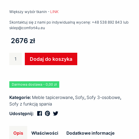
Większy wybór tkanin -
LINK
Skontaktuj się z nami po indywidualną wycenę: +48 538 892 843 lub
sklep@comfort4u.eu
2676 zł
ilość
Dodaj do koszyka
Sofa
OLIVIO
Darmowa dostawa - 0,00 zł
Kategorie:
Meble tapicerowane
,
Sofy
,
Sofy 3-osobowe
,
Sofy z funkcją spania
Udostępnij:
Opis
Właściwości
Dodatkowe informacje