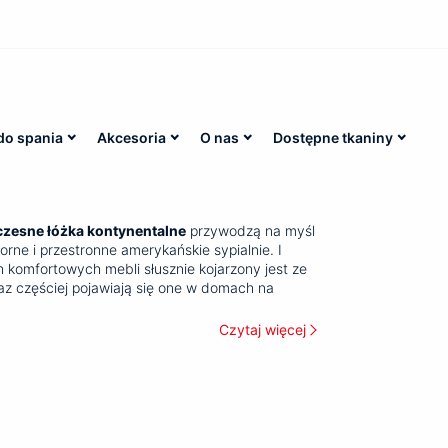
do spania
Akcesoria
O nas
Dostępne tkaniny
zesne łóżka kontynentalne
przywodzą na myśl
rne i przestronne amerykańskie sypialnie. I
ch komfortowych mebli słusznie kojarzony jest ze
z częściej pojawiają się one w domach na
ę, dlaczego nowoczesne
łóżka kontynentalne
eo są dobrym wyborem
.
Czytaj więcej
ybrać luksusowe łóżka
 kontynentalne z pojemnikiem