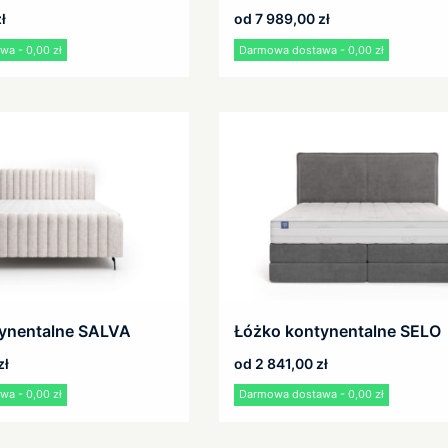
ł
od
7 989,00
zł
a - 0,00 zł
Darmowa dostawa - 0,00 zł
ynentalne SALVA
Łóżko kontynentalne SELO
zł
od
2 841,00
zł
a - 0,00 zł
Darmowa dostawa - 0,00 zł