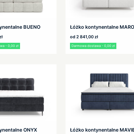
tynentalne BUENO
Łóżko kontynentalne MAR
zł
od
2 841,00
zł
a - 0,00 zł
Darmowa dostawa - 0,00 zł
ynentalne ONYX
Łóżko kontynentalne MAVI