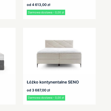
od
4 613,00
zł
Darmowa dostawa - 0,00 zł
Łóżko kontynentalne SENO
od
3 687,00
zł
Darmowa dostawa - 0,00 zł