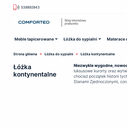
538892843
Meble tapicerowane
Łóżka do sypialni
Materace 
>
>
Strona główna
Łóżka do sypialni
Łóżka kontynentalne
Niezwykle wygodne, nowoc
Łóżka
luksusowe kurorty oraz wytwo
kontynentalne
chociaż początek historii ty
Stanami Zjednoczonymi, cora
całym świecie. Przekonaj si
oferowane przez Comfort
Dlaczego warto w
kontynentalne?
Praktyczne łóżka