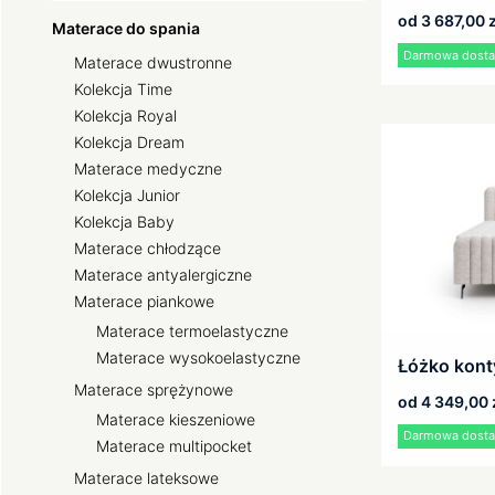
od
3 687,00
z
Materace do spania
Darmowa dostaw
Materace dwustronne
Kolekcja Time
Kolekcja Royal
Kolekcja Dream
Materace medyczne
Kolekcja Junior
Kolekcja Baby
Materace chłodzące
Materace antyalergiczne
Materace piankowe
Materace termoelastyczne
Materace wysokoelastyczne
Łóżko kont
Materace sprężynowe
od
4 349,00
Materace kieszeniowe
Darmowa dostaw
Materace multipocket
Materace lateksowe