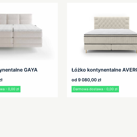
ynentalne GAYA
Łóżko kontynentalne AVE
zł
od
9 080,00
zł
a - 0,00 zł
Darmowa dostawa - 0,00 zł