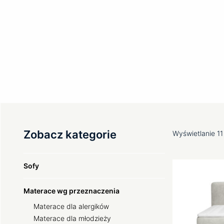
i stylowym wezg
Wysoka jakość i 
na produkty mark
Wybierz unikalne,
tworzone z pasją
Zobacz kategorie
Wyświetlanie 1
Sofy
Materace wg przeznaczenia
Materace dla alergików
Materace dla młodzieży