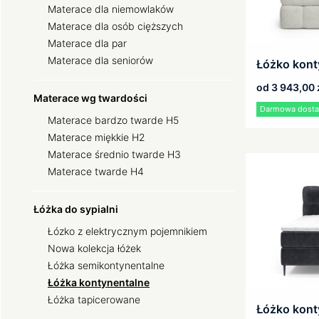
Materace dla niemowlaków
Materace dla osób cięższych
Materace dla par
Materace dla seniorów
Łóżko kon
od
3 943,00
Materace wg twardości
Darmowa dostaw
Materace bardzo twarde H5
Materace miękkie H2
Materace średnio twarde H3
Materace twarde H4
Łóżka do sypialni
Łózko z elektrycznym pojemnikiem
Nowa kolekcja łóżek
Łóżka semikontynentalne
Łóżka kontynentalne
Łóżka tapicerowane
Łóżko kont