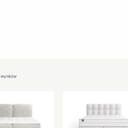
łowiem
dopracowany design – postaw
i Comforteo!
 polskie łóżka kontynentalne
1 wyników