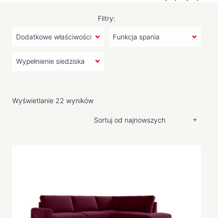
rozkładane, czym różnią się dostępne w ofercie rozwiązania
i na co należy zwrócić uwagę, aby wybrać model
Filtry:
dopasowany do Twoich potrzeb.
Narożniki rozkładane –
funkcjonalność do codziennego
użytkowania
Nowoczesne narożniki z funkcją
spania – komfort snu w codziennym
Wyświetlanie 22 wyników
użytkowaniu
Narożniki rozkładane – materiały i
solidność konstrukcji
Nowoczesne narożniki –
dopasowanie do wnętrza i stylu
życia
Narożniki rozkładane z funkcją