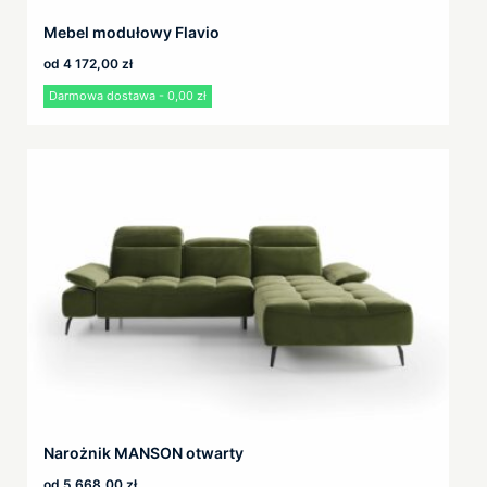
Mebel modułowy Flavio
od
4 172,00
zł
Darmowa dostawa - 0,00 zł
Narożnik MANSON otwarty
od
5 668,00
zł