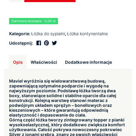
kontynentalne
MAVIEL
Darmowa dostawa - 0,00 zł
Kategorie:
Łóżka do sypialni
,
Łóżka kontynentalne
Udostępnij:
Opis
Właściwości
Dodatkowe informacje
Maviel wyróżnia się wielowarstwową budową,
zapewniającą optymalne podparcie i wygodę na
najwyższym poziomie. Podstawę łóżka tworzą dwa
boxy, stanowiące solidne i stabilne oparcie dla całej
konstrukcji. Kolejną warstwę stanowi materac z
podwójnym układem sprężyn – bonellowych oraz
kieszeniowych – które gwarantują odpowiednią
elastyczność i dopasowanie do ciała.
Górną część łóżka tworzy zintegrowany topper z pianki
wysokoelastycznej, który dodatkowo zwiększa komfort
użytkowania. Całość pokrywa nowoczesny pokrowiec
Silver z jonami srebra, znany ze swoich właściwości