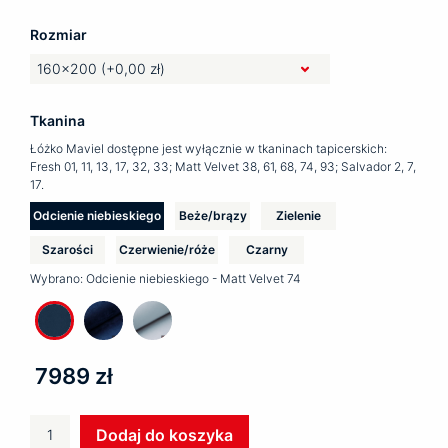
Rozmiar
Tkanina
Łóżko Maviel dostępne jest wyłącznie w tkaninach tapicerskich:
Fresh 01, 11, 13, 17, 32, 33; Matt Velvet 38, 61, 68, 74, 93; Salvador 2, 7,
17.
Odcienie niebieskiego
Beże/brązy
Zielenie
Szarości
Czerwienie/róże
Czarny
Wybrano:
Odcienie niebieskiego - Matt Velvet 74
7989 zł
ilość
Dodaj do koszyka
Łóżko