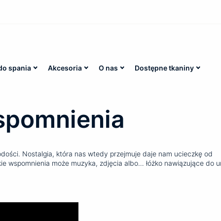
do spania
Akcesoria
O nas
Dostępne tkaniny
spomnienia
dości. Nostalgia, która nas wtedy przejmuje daje nam ucieczkę od
akie wspomnienia może muzyka, zdjęcia albo… łóżko nawiązujące do u