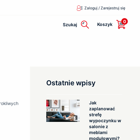
Zaloguj / Zarejestruj się
0
Koszyk
Szukaj
Ostatnie wpisy
Jak
rokliwych
zaplanować
strefę
wypoczynku w
salonie z
meblami
modułowymi?