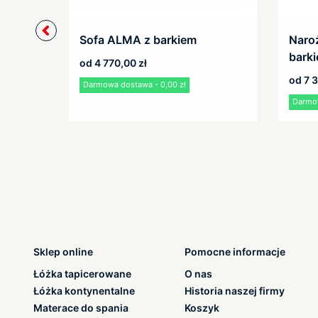
Sofa ALMA z barkiem
Naro
bark
od
4 770,00
zł
od
7 
Darmowa dostawa - 0,00 zł
Darmow
Sklep online
Pomocne informacje
Łóżka tapicerowane
O nas
Łóżka kontynentalne
Historia naszej firmy
Materace do spania
Koszyk