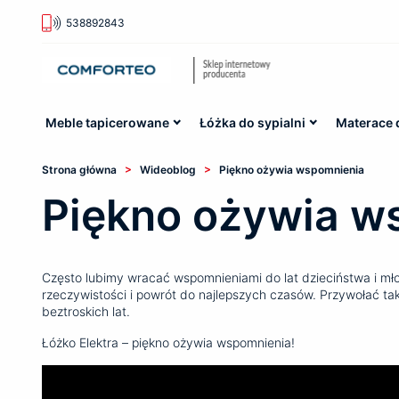
538892843
Meble tapicerowane
Łóżka do sypialni
Materace 
>
>
Strona główna
Wideoblog
Piękno ożywia wspomnienia
Piękno ożywia w
Często lubimy wracać wspomnieniami do lat dzieciństwa i mło
rzeczywistości i powrót do najlepszych czasów. Przywołać t
beztroskich lat.
Łóżko Elektra – piękno ożywia wspomnienia!