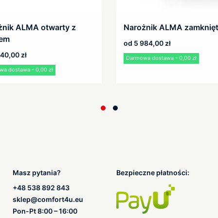
żnik ALMA otwarty z
Narożnik ALMA zamknię
iem
od
5 984,00
zł
340,00
zł
Darmowa dostawa - 0,00 zł
a dostawa - 0,00 zł
Masz pytania?
Bezpieczne płatności:
+48 538 892 843
sklep@comfort4u.eu
Pon-Pt 8:00 – 16:00