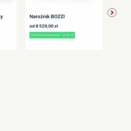
ty
Narożnik BOZZI
Narożn
mały
od
8 529,00
zł
od
4 5
Darmowa dostawa - 0,00 zł
Darmowa 