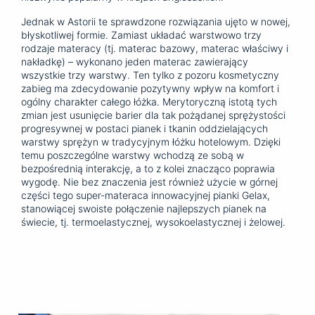
Jednak w Astorii te sprawdzone rozwiązania ujęto w nowej,
błyskotliwej formie. Zamiast układać warstwowo trzy
rodzaje materacy (tj. materac bazowy, materac właściwy i
nakładkę) – wykonano jeden materac zawierający
wszystkie trzy warstwy. Ten tylko z pozoru kosmetyczny
zabieg ma zdecydowanie pozytywny wpływ na komfort i
ogólny charakter całego łóżka. Merytoryczną istotą tych
zmian jest usunięcie barier dla tak pożądanej sprężystości
progresywnej w postaci pianek i tkanin oddzielających
warstwy sprężyn w tradycyjnym łóżku hotelowym. Dzięki
temu poszczególne warstwy wchodzą ze sobą w
bezpośrednią interakcję, a to z kolei znacząco poprawia
wygodę. Nie bez znaczenia jest również użycie w górnej
części tego super-materaca innowacyjnej pianki Gelax,
stanowiącej swoiste połączenie najlepszych pianek na
świecie, tj. termoelastycznej, wysokoelastycznej i żelowej.