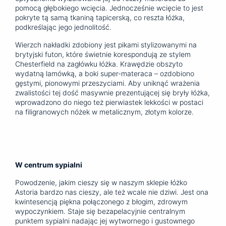
pomocą głębokiego wcięcia. Jednocześnie wcięcie to jest
pokryte tą samą tkaniną tapicerską, co reszta łóżka,
podkreślając jego jednolitość.
Wierzch nakładki zdobiony jest pikami stylizowanymi na
brytyjski futon, które świetnie korespondują ze stylem
Chesterfield na zagłówku łóżka. Krawędzie obszyto
wydatną lamówką, a boki super-materaca – ozdobiono
gęstymi, pionowymi przeszyciami. Aby uniknąć wrażenia
zwalistości tej dość masywnie prezentującej się bryły łóżka,
wprowadzono do niego też pierwiastek lekkości w postaci
na filigranowych nóżek w metalicznym, złotym kolorze.
W centrum sypialni
Powodzenie, jakim cieszy się w naszym sklepie łóżko
Astoria bardzo nas cieszy, ale też wcale nie dziwi. Jest ona
kwintesencją piękna połączonego z błogim, zdrowym
wypoczynkiem. Staje się bezapelacyjnie centralnym
punktem sypialni nadając jej wytwornego i gustownego