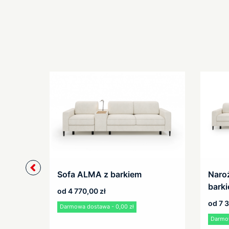
Sofa ALMA z barkiem
Naro
bark
od
4 770,00
zł
od
7 
Darmowa dostawa - 0,00 zł
Darmow