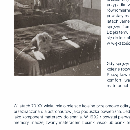
przypadku w
równomierne
powstały mat
latach Jame
sprężyn i um
Dzięki temu
się do kszta
w większości
Gdy sprężyny
kolejne rozw
Początkowo 
komfort i w
materacach
W latach 70 XX wieku miało miejsce kolejne przełomowe odkr
przeznaczona dla astronautów jako poduszka powietrzna. Jedna
jako komponent materacy do spania. W 1992 r powstał pierwsz
memory inaczej zwany materacem z pianki visco lub pianki t