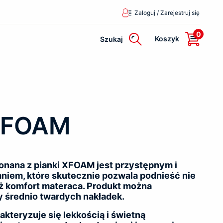
Zaloguj / Zarejestruj się
0
Koszyk
Szukaj
XFOAM
nana z pianki XFOAM jest przystępnym i
niem, które skutecznie pozwala podnieść nie
eż komfort materaca. Produkt można
y średnio twardych nakładek.
kteryzuje się lekkością i świetną