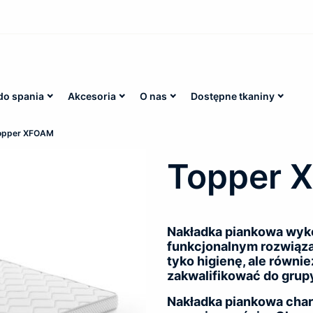
do spania
Akcesoria
O nas
Dostępne tkaniny
opper XFOAM
Topper 
Nakładka piankowa wyko
funkcjonalnym rozwiąza
tyko higienę, ale równi
zakwalifikować do grup
Nakładka piankowa chara