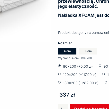
przewiewnością . Chron
jego elastyczność.
Nakładka XFOAM jest do
Produkt dostępny na zamówieni
Rozmiar
4 cm
6 cm
Wybrano:
4 cm - 80x200
80x200 (+
0,00
zł
)
90
120x200 (+
117,00
zł
)
180x200 (+
282,00
zł
)
337 zł
ilość
Dodaj do koszyka