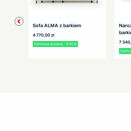
Sofa ALMA z barkiem
Naro
bark
4 770,00
zł
7 340
Darmowa dostawa - 0,00 zł
Darmow