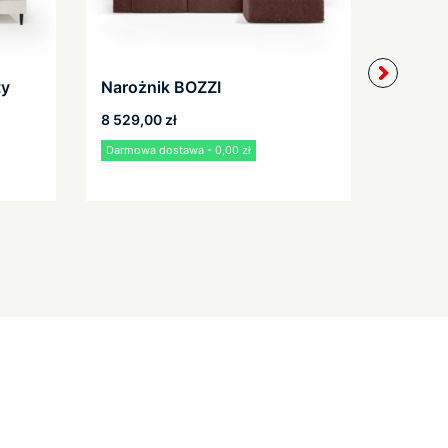
ty
Narożnik BOZZI
Narożn
mały
8 529,00
zł
4 569,
Darmowa dostawa - 0,00 zł
Darmowa 