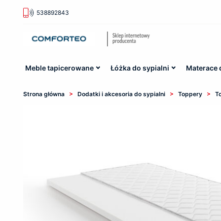
538892843
Meble tapicerowane
Łóżka do sypialni
Materace 
>
>
>
Strona główna
Dodatki i akcesoria do sypialni
Toppery
T