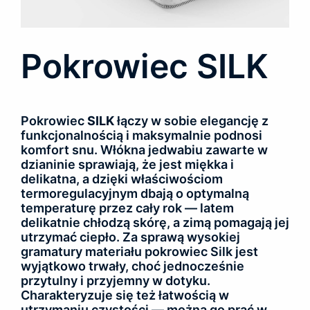
Pokrowiec SILK
Pokrowiec
SILK
łączy w sobie elegancję z
funkcjonalnością i maksymalnie podnosi
komfort snu. Włókna jedwabiu zawarte w
dzianinie sprawiają, że jest miękka i
delikatna, a dzięki właściwościom
termoregulacyjnym dbają o optymalną
temperaturę przez cały rok — latem
delikatnie chłodzą skórę, a zimą pomagają jej
utrzymać ciepło. Za sprawą wysokiej
gramatury materiału pokrowiec Silk jest
wyjątkowo trwały, choć jednocześnie
przytulny i przyjemny w dotyku.
Charakteryzuje się też łatwością w
utrzymaniu czystości — można go prać w