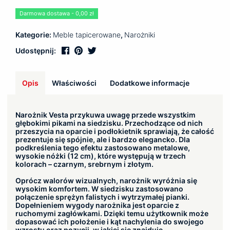
Darmowa dostawa - 0,00 zł
Kategorie:
Meble tapicerowane
,
Narożniki
Udostępnij:
Opis
Właściwości
Dodatkowe informacje
Narożnik Vesta przykuwa uwagę przede wszystkim
głębokimi pikami na siedzisku. Przechodzące od nich
przeszycia na oparcie i podłokietnik sprawiają, że całość
prezentuje się spójnie, ale i bardzo elegancko. Dla
podkreślenia tego efektu zastosowano metalowe,
wysokie nóżki (12 cm), które występują w trzech
kolorach – czarnym, srebrnym i złotym.
Oprócz walorów wizualnych, narożnik wyróżnia się
wysokim komfortem. W siedzisku zastosowano
połączenie sprężyn falistych i wytrzymałej pianki.
Dopełnieniem wygody narożnika jest oparcie z
ruchomymi zagłówkami. Dzięki temu użytkownik może
dopasować ich położenie i kąt nachylenia do swojego
wzrostu oraz pozycji, w jakiej się znajduje.