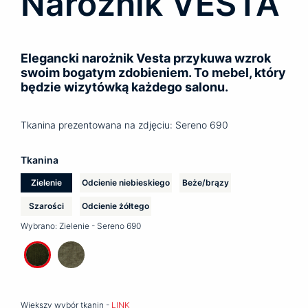
Narożnik VESTA
Elegancki narożnik Vesta przykuwa wzrok
swoim bogatym zdobieniem. To mebel, który
będzie wizytówką każdego salonu.
Tkanina prezentowana na zdjęciu: Sereno 690
Tkanina
Zielenie
Odcienie niebieskiego
Beże/brązy
Szarości
Odcienie żółtego
Wybrano:
Zielenie - Sereno 690
Większy wybór tkanin -
LINK