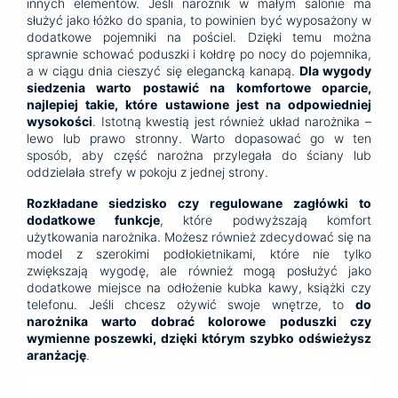
innych elementów. Jeśli narożnik w małym salonie ma
służyć jako łóżko do spania, to powinien być wyposażony w
dodatkowe pojemniki na pościel. Dzięki temu można
sprawnie schować poduszki i kołdrę po nocy do pojemnika,
a w ciągu dnia cieszyć się elegancką kanapą.
Dla wygody
siedzenia warto postawić na komfortowe oparcie,
najlepiej takie, które ustawione jest na odpowiedniej
wysokości
. Istotną kwestią jest również układ narożnika –
lewo lub prawo stronny. Warto dopasować go w ten
sposób, aby część narożna przylegała do ściany lub
oddzielała strefy w pokoju z jednej strony.
Rozkładane siedzisko czy regulowane zagłówki to
dodatkowe funkcje
, które podwyższają komfort
użytkowania narożnika. Możesz również zdecydować się na
model z szerokimi podłokietnikami, które nie tylko
zwiększają wygodę, ale również mogą posłużyć jako
dodatkowe miejsce na odłożenie kubka kawy, książki czy
telefonu. Jeśli chcesz ożywić swoje wnętrze, to
do
narożnika warto dobrać kolorowe poduszki czy
wymienne poszewki, dzięki którym szybko odświeżysz
aranżację
.