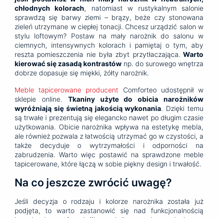
chłodnych kolorach
, natomiast w rustykalnym salonie
sprawdzą się barwy ziemi – brązy, beże czy stonowana
zieleń utrzymane w ciepłej tonacji. Chcesz urządzić salon w
stylu loftowym? Postaw na mały narożnik do salonu w
ciemnych, intensywnych kolorach i pamiętaj o tym, aby
reszta pomieszczenia nie była zbyt przytłaczająca.
Warto
kierować się zasadą kontrastów
np. do surowego wnętrza
dobrze dopasuje się miękki, żółty narożnik.
Meble tapicerowane producent
Comforteo udostępnił w
sklepie online.
Tkaniny użyte do obicia narożników
wyróżniają się świetną jakością wykonania
. Dzięki temu
są trwałe i prezentują się elegancko nawet po długim czasie
użytkowania. Obicie narożnika wpływa na estetykę mebla,
ale również pozwala z łatwością utrzymać go w czystości, a
także decyduje o wytrzymałości i odporności na
zabrudzenia. Warto więc postawić na sprawdzone meble
tapicerowane, które łączą w sobie piękny design i trwałość.
Na co jeszcze zwrócić uwagę?
Jeśli decyzja o rodzaju i kolorze narożnika została już
podjęta, to warto zastanowić się nad funkcjonalnością