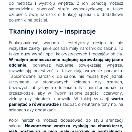
do metrażu i wystroju wnętrza. Z ich pomocą możesz
samodzielnie stworzyć strefę wypoczynkową, a także
uzupełnić swój narożnik o funkcję spania lub dodatkowe
pojemniki na pościel.
Tkaniny i kolory – inspiracje
Funkcjonalność, wygoda i estetyczny design to nie
wszystkie zalety, jakie posiada mały narożnik do salonu. To
także duży wybór opcji kolorystycznych i rodzajów obicia.
W małym pomieszczeniu najlepiej sprawdzają się jasne
odcienie
, ponieważ wizualnie powiększają wnętrze,
rozświetlają przestrzeń, a także dają wrażenie porządku.
Tapicerowane narożniki do salonu nie muszą być jednak
utrzymane w stonowanych kolorach czy szarych,
beżowych lub jasnych odcieniach. Nic nie stoi jednak na
przeszkodzie, aby w Twoim salonie zagościł czerwony,
zielony czy niebieski narożnik. W takiej sytuacji
warto
pamiętać o równowadze
i zadbać o neutralne tony np. na
ścianach czy dodatkach.
Kolor narożnika możesz dopasować do stylu aranżacji
salonu.
Nowoczesne wnętrza zyskają na charakterze,
jeśli postawisz w nich mały narożnik w neutralnych,