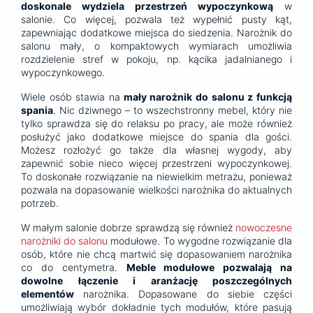
doskonale wydziela przestrzeń wypoczynkową
w
salonie. Co więcej, pozwala też wypełnić pusty kąt,
zapewniając dodatkowe miejsca do siedzenia. Narożnik do
salonu mały, o kompaktowych wymiarach umożliwia
rozdzielenie stref w pokoju, np. kącika jadalnianego i
wypoczynkowego.
Wiele osób stawia na
mały narożnik do salonu z funkcją
spania
. Nic dziwnego – to wszechstronny mebel, który nie
tylko sprawdza się do relaksu po pracy, ale może również
posłużyć jako dodatkowe miejsce do spania dla gości.
Możesz rozłożyć go także dla własnej wygody, aby
zapewnić sobie nieco więcej przestrzeni wypoczynkowej.
To doskonałe rozwiązanie na niewielkim metrażu, ponieważ
pozwala na dopasowanie wielkości narożnika do aktualnych
potrzeb.
W małym salonie dobrze sprawdzą się również
nowoczesne
narożniki do salonu
modułowe. To wygodne rozwiązanie dla
osób, które nie chcą martwić się dopasowaniem narożnika
co do centymetra.
Meble modułowe pozwalają na
dowolne łączenie i aranżację poszczególnych
elementów
narożnika. Dopasowane do siebie części
umożliwiają wybór dokładnie tych modułów, które pasują