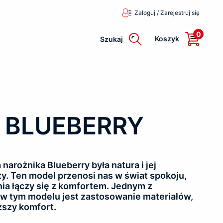
Zaloguj / Zarejestruj się
0
Koszyk
Szukaj
k BLUEBERRY
 narożnika Blueberry była natura i jej
łty. Ten model przenosi nas w świat spokoju,
ia łączy się z komfortem. Jednym z
 tym modelu jest zastosowanie materiałów,
ższy komfort.