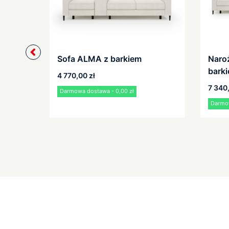
Sofa ALMA z barkiem
Naro
bark
4 770,00
zł
7 340
Darmowa dostawa - 0,00 zł
Darmow