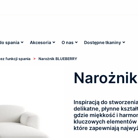
do spania
Akcesoria
O nas
Dostępne tkaniny
>
ez funkcji spania
Narożnik BLUEBERRY
Narożni
Inspiracją do stworzenia
delikatne, płynne kszta
gdzie miękkość i harmon
kluczowych elementów w
które zapewniają najwy