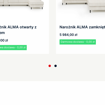
żnik ALMA otwarty z
Narożnik ALMA zamknię
iem
5 984,00
zł
,00
zł
Darmowa dostawa - 0,00 zł
a dostawa - 0,00 zł