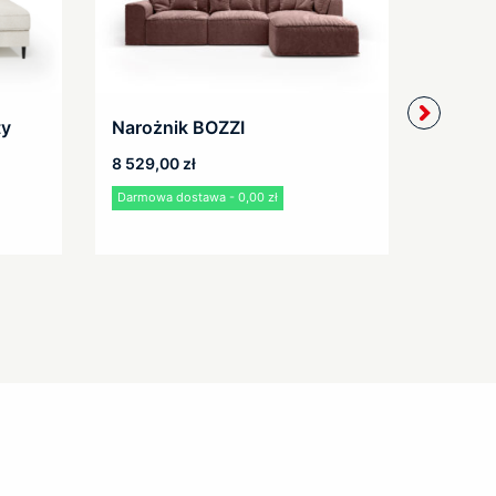
ty
Narożnik BOZZI
Narożn
mały
8 529,00
zł
4 569,
Darmowa dostawa - 0,00 zł
Darmowa 