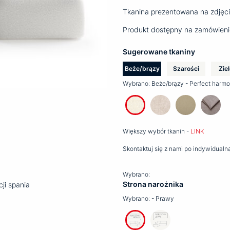
Tkanina prezentowana na zdjęci
Produkt dostępny na zamówieni
Sugerowane tkaniny
Beże/brązy
Szarości
Zie
Wybrano:
Beże/brązy - Perfect harmo
Większy wybór tkanin -
LINK
Skontaktuj się z nami po indywidua
Wybrano:
Strona narożnika
cji spania
Wybrano:
- Prawy