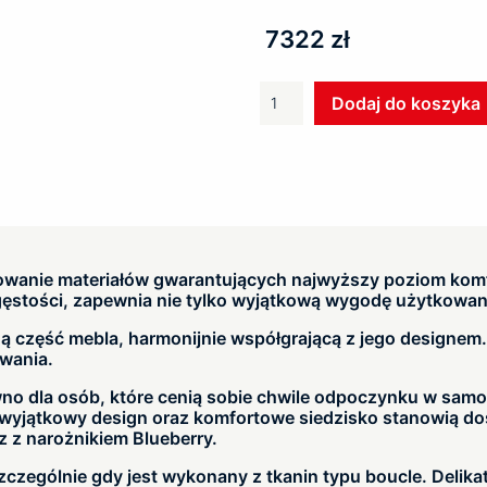
7322 zł
ilość
Dodaj do koszyka
Narożnik
BLUEBERRY
wanie materiałów gwarantujących najwyższy poziom komf
gęstości, zapewnia nie tylko wyjątkową wygodę użytkowania
ną część mebla, harmonijnie współgrającą z jego designem
owania.
no dla osób, które cenią sobie chwile odpoczynku w samotno
o wyjątkowy design oraz komfortowe siedzisko stanowią do
 z narożnikiem Blueberry.
zczególnie gdy jest wykonany z tkanin typu boucle. Delika