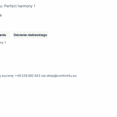
u: Perfect harmony 1
e
lenie
Odcienie niebieskiego
ny 1
lną wycenę: +48 538 892 843 lub sklep@comfort4u.eu