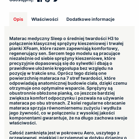
Opis
Właściwości
Dodatkowe informacje
Materac medyczny Sleep o średniej twardości H3 to
połączenie klasycznej sprężyny kieszeniowej i trwałej
pianki XFoam, które razem zapewniają komfortowy,
regenerujący sen. Sercem tego modelu są pracujące
niezależnie od siebie sprężyny kieszeniowe, które
precyzyjnie dopasowują się do sylwetki i dbają o
prawidłowe ułożenie kręgosłupa bez względu na
pozycję w trakcie snu. Oprócz tego dzielą one
powierzchnię materaca na 7 stref twardości, które
odpowiadają anatomicznej budowie ciała, dzięki czemu
otrzymuje ono optymalne wsparcie. Sprężyny są
obustronnie obłożone pianką, co jeszcze bardziej
zwiększa komfort odpoczynku i pozwala na używanie
materaca po obu stronach. Z kolei regularne obracanie
materaca sprzyja równomiernemu zużyciu i wydłuża
jego żywność, co w połączeniu z wysokiej jakości
komponentami gwarantuje, że na długo zachowa swoje
właściwości.
Całość zamknięta jest w pokrowcu Aero, uszytego z
przewiewnej, miękkiej i przyjemnej w dotyku dzianiny o