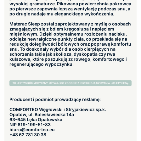
wysokiej gramaturze. Pikowana powierzchnia pokrowca
po pierwsze zapewnia lepszą wentylację podczas snu, a
po drugie nadaje mu eleganckiego wykończenia.
Materac Sleep został zaprojektowany z myślą o osobach
zmagających się z bólem kręgosłupa i napięciem
mięśniowym. Dzięki optymalnemu rozłożeniu nacisku,
odciąża newralgiczne punkty ciała, co przekłada się na
redukcję dolegliwości bólowych oraz poprawę komfortu
snu. To doskonały wybór dla osób cierpiących na
schorzenia takie jak skolioza, dyskopatia czy rwa
kulszowa, które poszukują zdrowego, komfortowego i
regenerującego wypoczynku.
Producent i podmiot prowadzący reklamę:
COMFORTEO Węgłowski i Stryjakiewicz sp.k.
Opatów, ul. Bolesławiecka 14a
63-645 Łęka Opatowska
NIP 619-199-51-83
biuro@comforteo.eu
+48 62 781 30 38