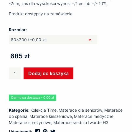
-2cm, zaś dla wysokości wynosi +/1cm lub +/- 10%.
Produkt dostępny na zamówienie
Rozmiar:
685 zł
ilość
Dodaj do koszyka
Materac
medyczny
SLEEP
Darmowa dostawa - 0,00 zł
Kategorie:
Kolekcja Time
,
Materace dla seniorów
,
Materace
do spania
,
Materace kieszeniowe
,
Materace medyczne
,
Materace sprężynowe
,
Materace średnio twarde H3
Udostępnij: