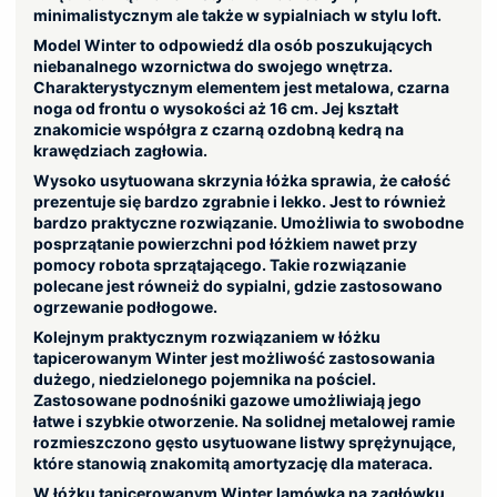
minimalistycznym ale także w sypialniach w stylu loft.
Model Winter to odpowiedź dla osób poszukujących
niebanalnego wzornictwa do swojego wnętrza.
Charakterystycznym elementem jest metalowa, czarna
noga od frontu o wysokości aż 16 cm. Jej kształt
znakomicie współgra z czarną ozdobną kedrą na
krawędziach zagłowia.
Wysoko usytuowana skrzynia łóżka sprawia, że całość
prezentuje się bardzo zgrabnie i lekko. Jest to również
bardzo praktyczne rozwiązanie. Umożliwia to swobodne
posprzątanie powierzchni pod łóżkiem nawet przy
pomocy robota sprzątającego. Takie rozwiązanie
polecane jest równeiż do sypialni, gdzie zastosowano
ogrzewanie podłogowe.
Kolejnym praktycznym rozwiązaniem w łóżku
tapicerowanym Winter jest możliwość zastosowania
dużego, niedzielonego pojemnika na pościel.
Zastosowane podnośniki gazowe umożliwiają jego
łatwe i szybkie otworzenie. Na solidnej metalowej ramie
rozmieszczono gęsto usytuowane listwy sprężynujące,
które stanowią znakomitą amortyzację dla materaca.
W łóżku tapicerowanym Winter lamówka na zagłówku