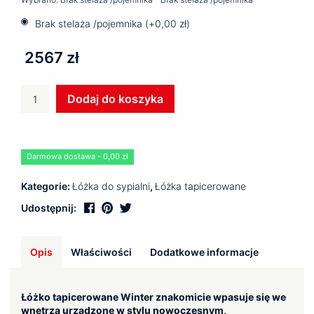
Brak stelaża /pojemnika (+
0,00
zł
)
2567 zł
ilość
Dodaj do koszyka
Łóżko
tapicerowane
WINTER
Darmowa dostawa - 0,00 zł
Kategorie:
Łóżka do sypialni
,
Łóżka tapicerowane
Udostępnij:
Opis
Właściwości
Dodatkowe informacje
Łóżko tapicerowane Winter znakomicie wpasuje się we
wnętrza urządzone w stylu nowoczesnym,