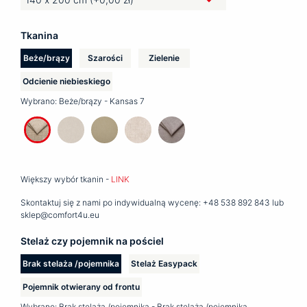
Tkanina
Beże/brązy
Szarości
Zielenie
Odcienie niebieskiego
Wybrano:
Beże/brązy - Kansas 7
Większy wybór tkanin -
LINK
Skontaktuj się z nami po indywidualną wycenę: +48 538 892 843 lub
sklep@comfort4u.eu
Stelaż czy pojemnik na pościel
Brak stelaża /pojemnika
Stelaż Easypack
Pojemnik otwierany od frontu
Wybrano:
Brak stelaża /pojemnika - Brak stelaża /pojemnika