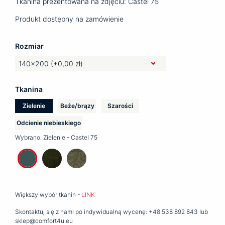
Tkanina prezentowana na zdjęciu: Castel 75
Produkt dostępny na zamówienie
Rozmiar
Tkanina
Zielenie
Beże/brązy
Szarości
Odcienie niebieskiego
Wybrano:
Zielenie - Castel 75
Większy wybór tkanin -
LINK
Skontaktuj się z nami po indywidualną wycenę: +48 538 892 843 lub
sklep@comfort4u.eu