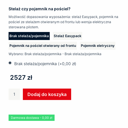
Stelaż czy pojemnik na pościel?
Możliwość dopasowania wyposażenia: stelaż Easypack, pojemnik na
pościel ze stelażem otwieranym od frontu lub wersja elektryczna
sterowana pilotem.
Brak stelaża/pojemnika
Stelaż Easypack
Pojemnik na pościel otwierany od frontu
Pojemnik eletryczny
Wybrano:
Brak stelaża/pojemnika - Brak stelaża/pojemnika
Brak stelaża/pojemnika (+
0,00
zł
)
2527 zł
ilość
Dodaj do koszyka
Łóżko
tapicerowane
ROSEL
Darmowa dostawa - 0,00 zł