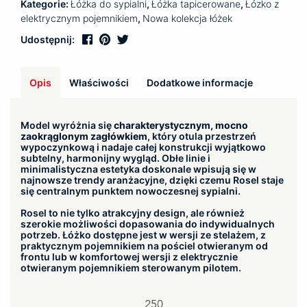
Kategorie:
Łóżka do sypialni
,
Łóżka tapicerowane
,
Łózko z
elektrycznym pojemnikiem
,
Nowa kolekcja łóżek
Udostępnij:
Opis
Właściwości
Dodatkowe informacje
Model wyróżnia się
charakterystycznym, mocno
zaokrąglonym zagłówkiem
, który otula przestrzeń
wypoczynkową i nadaje całej konstrukcji wyjątkowo
subtelny, harmonijny wygląd. Obłe linie i
minimalistyczna estetyka doskonale wpisują się w
najnowsze trendy aranżacyjne, dzięki czemu Rosel staje
się centralnym punktem nowoczesnej sypialni.
Rosel to nie tylko atrakcyjny design, ale również
szerokie możliwości dopasowania do indywidualnych
potrzeb. Łóżko dostępne jest w wersji ze stelażem, z
praktycznym pojemnikiem na pościel otwieranym od
frontu lub w komfortowej wersji z elektrycznie
otwieranym pojemnikiem sterowanym pilotem.