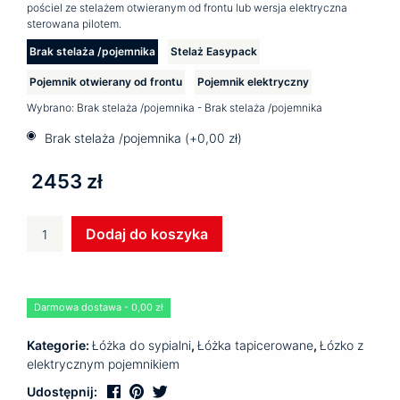
pościel ze stelażem otwieranym od frontu lub wersja elektryczna
sterowana pilotem.
Brak stelaża /pojemnika
Stelaż Easypack
Pojemnik otwierany od frontu
Pojemnik elektryczny
Wybrano:
Brak stelaża /pojemnika - Brak stelaża /pojemnika
Brak stelaża /pojemnika (+
0,00
zł
)
2453 zł
ilość
Dodaj do koszyka
Łóżko
tapicerowane
DIUN
Darmowa dostawa - 0,00 zł
Kategorie:
Łóżka do sypialni
,
Łóżka tapicerowane
,
Łózko z
elektrycznym pojemnikiem
Udostępnij: