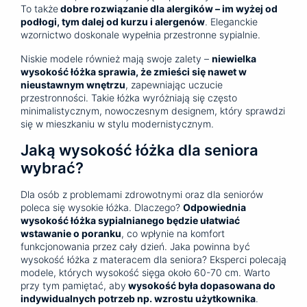
To także
dobre rozwiązanie dla alergików – im wyżej od
podłogi, tym dalej od kurzu i alergenów
. Eleganckie
wzornictwo doskonale wypełnia przestronne sypialnie.
Niskie modele również mają swoje zalety –
niewielka
wysokość łóżka sprawia, że zmieści się nawet w
nieustawnym wnętrzu
, zapewniając uczucie
przestronności. Takie łóżka wyróżniają się często
minimalistycznym, nowoczesnym designem, który sprawdzi
się w mieszkaniu w stylu modernistycznym.
Jaką wysokość łóżka dla seniora
wybrać?
Dla osób z problemami zdrowotnymi oraz dla seniorów
poleca się wysokie łóżka. Dlaczego?
Odpowiednia
wysokość łóżka sypialnianego będzie ułatwiać
wstawanie o poranku
, co wpłynie na komfort
funkcjonowania przez cały dzień. Jaka powinna być
wysokość łóżka z materacem dla seniora? Eksperci polecają
modele, których wysokość sięga około 60-70 cm. Warto
przy tym pamiętać, aby
wysokość była dopasowana do
indywidualnych potrzeb np. wzrostu użytkownika
.