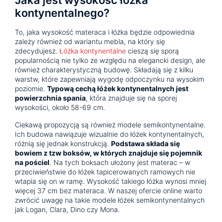
kontynentalnego?
To, jaka wysokość materaca i łóżka będzie odpowiednia
zależy również od wariantu mebla, na który się
zdecydujesz.
Łóżka kontynentalne
cieszą się sporą
popularnością nie tylko ze względu na elegancki design, ale
również charakterystyczną budowę. Składają się z kilku
warstw, które zapewniają wygodę odpoczynku na wysokim
poziomie.
Typową cechą łóżek kontynentalnych jest
powierzchnia spania
, która znajduje się na sporej
wysokości, około 58-69 cm.
Ciekawą propozycją są również modele semikontynentalne.
Ich budowa nawiązuje wizualnie do łóżek kontynentalnych,
różnią się jednak konstrukcją.
Podstawa składa się
bowiem z tzw boksów, w których znajduje się pojemnik
na pościel
. Na tych boksach ułożony jest materac – w
przeciwieństwie do łóżek tapicerowanych ramowych nie
wtapia się on w ramę. Wysokość takiego łóżka wynosi mniej
więcej 37 cm bez materaca. W naszej ofercie online warto
zwrócić uwagę na takie modele łóżek semikontynentalnych
jak Logan, Clara, Dino czy Mona.