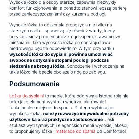
Wysokie łóżko dla osoby starszej zapewnia niezwykły
komfort funkcjonowania, a ponadto stanowi lepszą barierę
przed zanieczyszczeniami czy kurzem z podłogi.
Wysokie łóżka to doskonała propozycja nie tylko na
starszych osób – sprawdzą się również wtedy, kiedy
borykasz się z problemami z kręgosłupem, stawami czy
mięśniami. Jaka wysokość łóżka po operacji stawu
biodrowego będzie odpowiednia? W tym przypadku
wysokość łóżka do sypialni powinna umożliwiać
swobodne dotykanie stopami podłogi podczas
siedzenia na brzegu łóżka
. Schodzenie i wchodzenie na
takie łóżko nie będzie obciążało nóg po zabiegu.
Podsumowanie
Łóżka do sypialni
to meble, które odgrywają istotną rolę nie
tylko jako element wystroju wnętrza, ale również
funkcjonalne miejsce do spania. Dlatego wybierając
wysokość łóżka,
należy rozważyć indywidualne potrzeby
użytkownika oraz praktyczne zastosowanie
. Jeśli
szukasz wytrzymałych i eleganckich mebli wysokiej jakości,
to proponujemy łóżka i
materace do spania
od Comforteo!