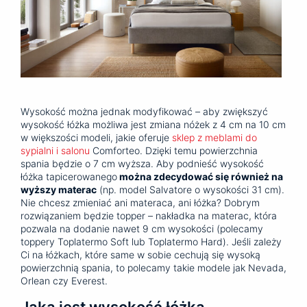
Wysokość można jednak modyfikować – aby zwiększyć
wysokość łóżka możliwa jest zmiana nóżek z 4 cm na 10 cm
w większości modeli, jakie oferuje
sklep z meblami do
sypialni i salonu
Comforteo. Dzięki temu powierzchnia
spania będzie o 7 cm wyższa. Aby podnieść wysokość
łóżka tapicerowanego
można zdecydować się również na
wyższy materac
(np. model Salvatore o wysokości 31 cm).
Nie chcesz zmieniać ani materaca, ani łóżka? Dobrym
rozwiązaniem będzie topper – nakładka na materac, która
pozwala na dodanie nawet 9 cm wysokości (polecamy
toppery Toplatermo Soft lub Toplatermo Hard). Jeśli zależy
Ci na łóżkach, które same w sobie cechują się wysoką
powierzchnią spania, to polecamy takie modele jak Nevada,
Orlean czy Everest.
Jaka jest wysokość łóżka