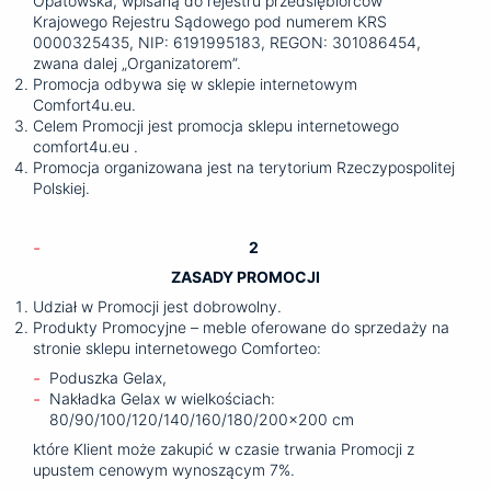
Opatowska, wpisaną do rejestru przedsiębiorców
Krajowego Rejestru Sądowego pod numerem KRS
0000325435, NIP: 6191995183, REGON: 301086454,
zwana dalej „Organizatorem”.
Promocja odbywa się w sklepie internetowym
Comfort4u.eu.
Celem Promocji jest promocja sklepu internetowego
comfort4u.eu .
Promocja organizowana jest na terytorium Rzeczypospolitej
Polskiej.
2
ZASADY PROMOCJI
Udział w Promocji jest dobrowolny.
Produkty Promocyjne – meble oferowane do sprzedaży na
stronie sklepu internetowego Comforteo:
Poduszka Gelax,
Nakładka Gelax w wielkościach:
80/90/100/120/140/160/180/200×200 cm
które Klient może zakupić w czasie trwania Promocji z
upustem cenowym wynoszącym 7%.