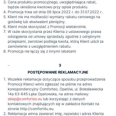
Cena produktu promocyjnego, uwzględniająca rabat,
będzie określona kwotowo przy opisie produktu.
Promocja trwa od dnia 06 lipca 2022 r. do 31.07.2022 r..
Klient nie ma możliwości wymiany rabatu cenowego na
gotówkę lub ekwiwalent pieniężny.
Klient może skorzystać z Promocji wielokrotnie.
W razie skorzystania przez Klienta z ustawowego prawa
odstąpienia od umowy sprzedaży zgodnie z odrębnymi
przepisami, zwrotowi podlega kwota, którą Klient uiścił za
zamówienie z uwzględnieniem rabatu.
Promocja nie łączy się z innymi rabatami
3
POSTĘPOWANIE REKLAMACYJNE
Wszelkie reklamacje dotyczące sposobu przeprowadzenia
Promocji Klienci winni zgłaszać na piśmie na adres
korespondencyjny Comforteo, Opatów, ul. Bolesławiecka
14a 63-645 Łęka Opatowska, na adres mailowy:
sklep@comforteo.eu
lub korzystając z danych
kontaktowych znajdujących się w zakładce Kontakt na
stronie http://comfort4u.eu.
Reklamacja winna zawierać imię, nazwisko i adres Klienta